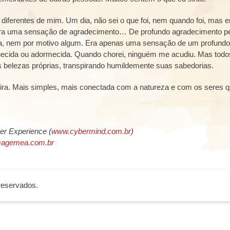
 diferentes de mim. Um dia, não sei o que foi, nem quando foi, mas 
 Era uma sensação de agradecimento… De profundo agradecimento p
egria, nem por motivo algum. Era apenas uma sensação de um profundo
ecida ou adormecida. Quando chorei, ninguém me acudiu. Mas todo
belezas próprias, transpirando humildemente suas sabedorias.
ra. Mais simples, mais conectada com a natureza e com os seres 
er Experience (
www.cybermind.com.br
)
agemea.com.br
 reservados.
casibom giriş
casibom
casibom güncel giriş
casibom giriş
casibom
s