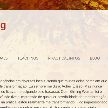
ng
UALS
TEACHINGS
PRACTICAL INFOS
BLOG
xperiências em diversos locais, sendo que muitas delas pareciam que
 de transformação. Eu sempre me dizia: Achei! É isso! Mas nunca
eu ficava me culpando pelo fracasso. Com Shining Woman foi o
te” não tive a impressão de qualquer possibilidade de transformação,
na prática, estou
realmente
me transformando. Fico impressionado
elhantes de outras pessoas. Muitos sentem o que eu sinto.