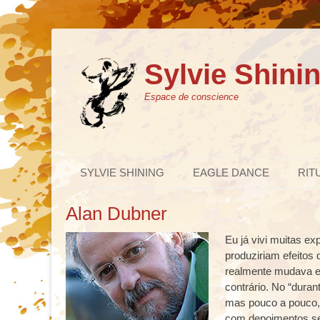
Sylvie Shini
Espace de conscience
Primary Menu
Skip
SYLVIE SHINING
EAGLE DANCE
RIT
to
content
Alan Dubner
Eu já vivi muitas e
produziriam efeitos
realmente mudava e 
contrário. No “duran
mas pouco a pouco, 
com depoimentos sem