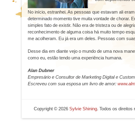
No início, estranhei. As pessoas que estavam ali eram
determinado momento tive muita vontade de chorar.
simples fato de existir. Não era de tristeza ou de al
reconhecimento de alguma coisa há muito tempo esqu
me acolheram. Eu já era um deles. Pessoas com suas 
Desse dia em diante vejo o mundo de uma nova manei
como eu, estão tendo uma experiência humana.
Alan Dubner
Empresário e Consultor de Marketing Digital e Custom
Escreveu com sua esposa um livro de amor:
www.alm
Copyright © 2026
Sylvie Shining
. Todos os direitos
bom
casibom güncel giriş
casibom giriş
casibom
casibom güncel giriş