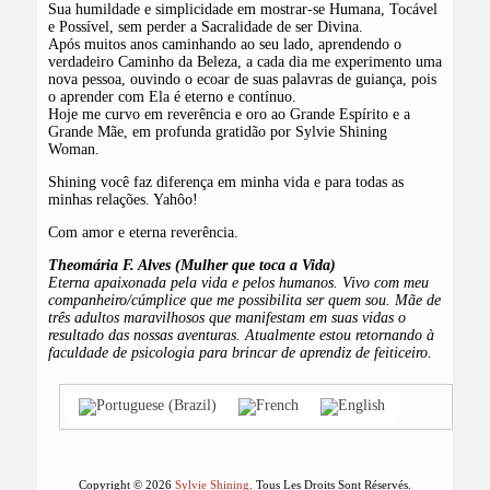
Sua humildade e simplicidade em mostrar-se Humana, Tocável
e Possível, sem perder a Sacralidade de ser Divina.
Após muitos anos caminhando ao seu lado, aprendendo o
verdadeiro Caminho da Beleza, a cada dia me experimento uma
nova pessoa, ouvindo o ecoar de suas palavras de guiança, pois
o aprender com Ela é eterno e contínuo.
Hoje me curvo em reverência e oro ao Grande Espírito e a
Grande Mãe, em profunda gratidão por Sylvie Shining
Woman.
Shining você faz diferença em minha vida e para todas as
minhas relações. Yahôo!
Com amor e eterna reverência.
Theomária F. Alves (Mulher que toca a Vida)
Eterna apaixonada pela vida e pelos humanos. Vivo com meu
companheiro/cúmplice que me possibilita ser quem sou. Mãe de
três adultos maravilhosos que manifestam em suas vidas o
resultado das nossas aventuras. Atualmente estou retornando à
faculdade de psicologia para brincar de aprendiz de feiticeiro.
Copyright © 2026
Sylvie Shining
. Tous Les Droits Sont Réservés.